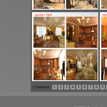
проект №4
пр
Страница:
1
2
3
4
5
6
7
8
9