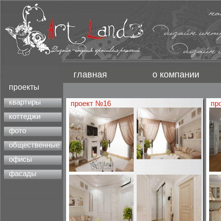
главная
о компании
проекты
квартиры
проект №16
пр
коттеджи
фото
общественные
офисы
фасады